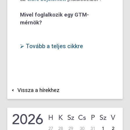
Mivel foglalkozik egy GTM-
mérnök?
⮚ Tovább a teljes cikkre
Vissza a hírekhez
2026
H
K
Sz
Cs
P
Sz
V
27
28
29
30
31
1
2