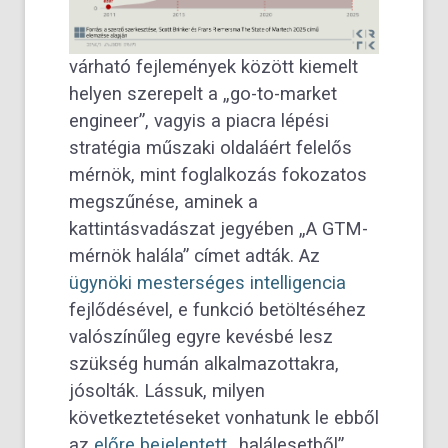
várható fejlemények között kiemelt
helyen szerepelt a „go-to-market
engineer”, vagyis a piacra lépési
stratégia műszaki oldaláért felelős
mérnök, mint foglalkozás fokozatos
megszűnése, aminek a
kattintásvadászat jegyében „A GTM-
mérnök halála” címet adták. Az
ügynöki mesterséges intelligencia
fejlődésével, e funkció betöltéséhez
valószínűleg egyre kevésbé lesz
szükség humán alkalmazottakra,
jósolták. Lássuk, milyen
következtetéseket vonhatunk le ebből
az
előre bejelentett
„halálesetből”.