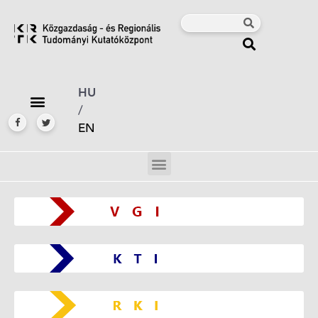
HU
/
EN