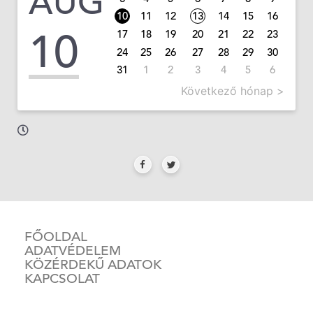
AUG
10
11
12
13
14
15
16
10
17
18
19
20
21
22
23
24
25
26
27
28
29
30
31
1
2
3
4
5
6
Következő hónap >
FŐOLDAL
ADATVÉDELEM
KÖZÉRDEKŰ ADATOK
KAPCSOLAT