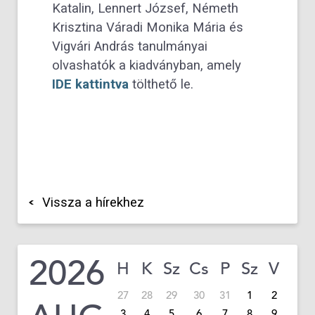
Katalin, Lennert József, Németh
Krisztina Váradi Monika Mária és
Vigvári András tanulmányai
olvashatók a kiadványban, amely
IDE kattintva
tölthető le.
Vissza a hírekhez
2026
H
K
Sz
Cs
P
Sz
V
27
28
29
30
31
1
2
3
4
5
6
7
8
9