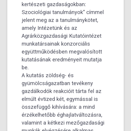
kertészeti gazdaságokban:
Szociológiai tanulmányok” címmel
jelent meg az a tanulmánykötet,
amely Intézetünk és az
Agrárközgazdasági Kutatóintézet
munkatársainak konzorciális
együttműködésben megvalósított
kutatásának eredményeit mutatja
be.
A kutatás zöldség- és
gyümölcságazatban tevékeny
gazdálkodók reakcióit tárta fel az
elmúlt évtized két, egymással is
összefüggő kihívására: a mind
érzékelhetőbb éghajlatváltozásra,
valamint a kétkezi mezőgazdasági
munkák elvégzésére alkalmas,