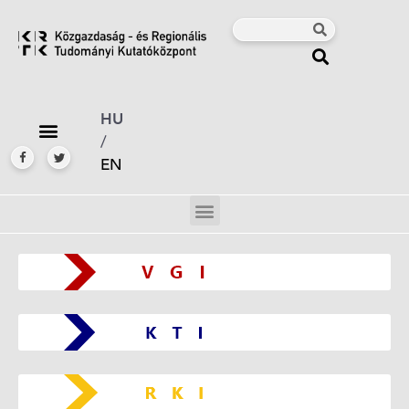
HU
/
EN