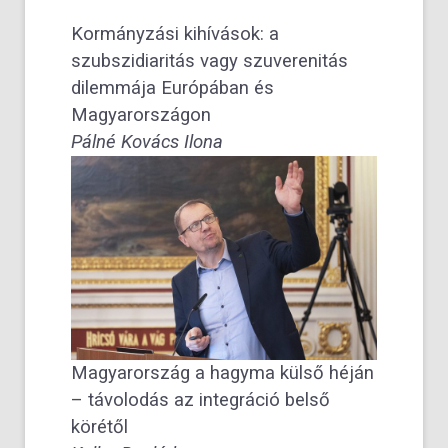
Kormányzási kihívások: a
szubszidiaritás vagy szuverenitás
dilemmája Európában és
Magyarországon
Pálné Kovács Ilona
Magyarország a hagyma külső héján
– távolodás az integráció belső
körétől