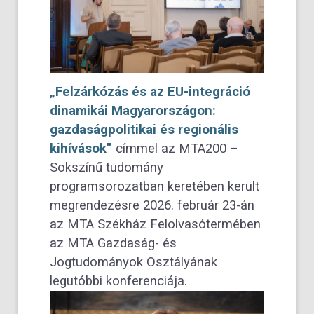
„Felzárkózás és az EU-integráció
dinamikái Magyarországon:
gazdaságpolitikai és regionális
kihívások”
címmel
az MTA200 –
Sokszínű tudomány
programsorozatban keretében
került
megrendezésre 2026. február 23-án
az MTA Székház Felolvasótermében
az MTA Gazdaság- és
Jogtudományok Osztályának
legutóbbi konferenciája.