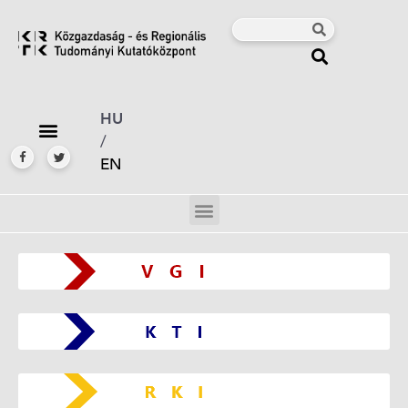
HU
/
EN