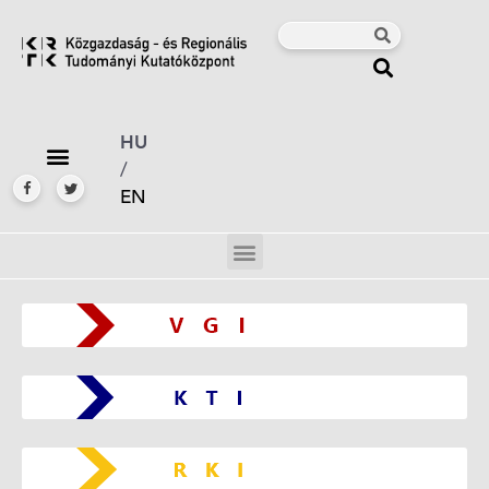
HU
/
EN