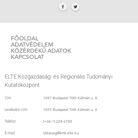
FŐOLDAL
ADATVÉDELEM
KÖZÉRDEKŰ ADATOK
KAPCSOLAT
ELTE Közgazdaság- és Regionális Tudományi
Kutatóközpont
1097 Budapest Tóth Kálmán u. 4.
Cím:
1097 Budapest Tóth Kálmán u. 4.
Levelezési cím:
(+36-1) 224 6700
Telefon:
titkarsag
@krtk.elte.hu
E-mail: