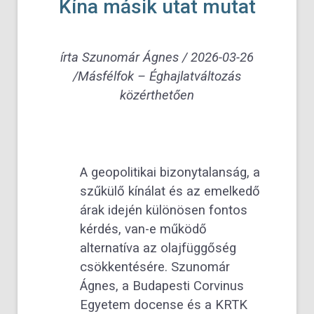
Kína másik utat mutat
írta
Szunomár Ágnes
/
2026-03-26
/Másfélfok – Éghajlatváltozás
közérthetően
A geopolitikai bizonytalanság, a
szűkülő kínálat és az emelkedő
árak idején különösen fontos
kérdés, van-e működő
alternatíva az olajfüggőség
csökkentésére. Szunomár
Ágnes, a Budapesti Corvinus
Egyetem docense és a KRTK