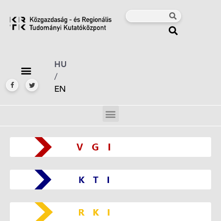
HU
/
EN