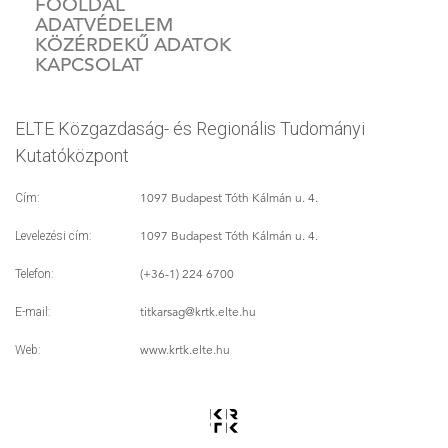
FŐOLDAL
ADATVÉDELEM
KÖZÉRDEKŰ ADATOK
KAPCSOLAT
ELTE Közgazdaság- és Regionális Tudományi
Kutatóközpont
1097 Budapest Tóth Kálmán u. 4.
Cím:
1097 Budapest Tóth Kálmán u. 4.
Levelezési cím:
(+36-1) 224 6700
Telefon:
titkarsag
@krtk.elte.hu
E-mail:
www.krtk.elte.hu
Web: