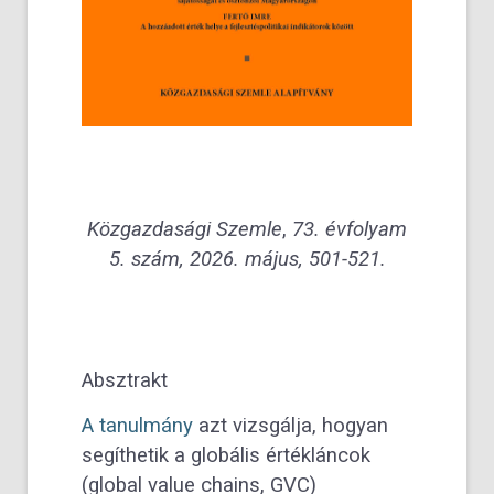
Közgazdasági Szemle
,
73. évfoly
am
5. szám, 2026. május, 501-521.
Absztrakt
A tanulmány
azt vizsgálja, hogyan
segíthetik a globális értékláncok
(global value chains, GVC)