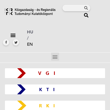
HU
/
EN