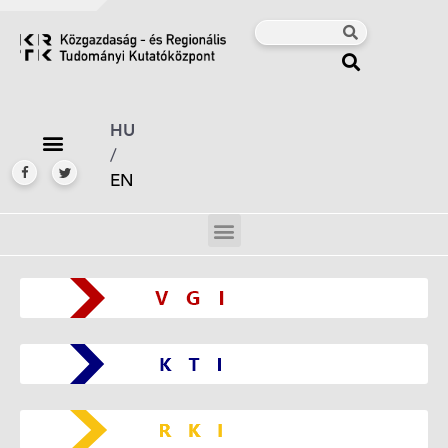
HU
/
EN