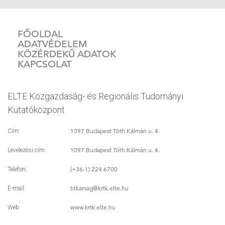
FŐOLDAL
ADATVÉDELEM
KÖZÉRDEKŰ ADATOK
KAPCSOLAT
ELTE Közgazdaság- és Regionális Tudományi
Kutatóközpont
1097 Budapest Tóth Kálmán u. 4.
Cím:
1097 Budapest Tóth Kálmán u. 4.
Levelezési cím:
(+36-1) 224 6700
Telefon:
titkarsag
@krtk.elte.hu
E-mail:
www.krtk.elte.hu
Web: