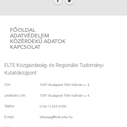
FŐOLDAL
ADATVÉDELEM
KÖZÉRDEKŰ ADATOK
KAPCSOLAT
ELTE Közgazdaság- és Regionális Tudományi
Kutatóközpont
1097 Budapest Tóth Kálmán u. 4.
Cím:
1097 Budapest Tóth Kálmán u. 4.
Levelezési cím:
(+36-1) 224 6700
Telefon:
titkarsag
@krtk.elte.hu
E-mail: