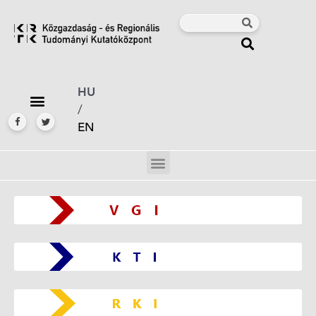
HU
/
EN