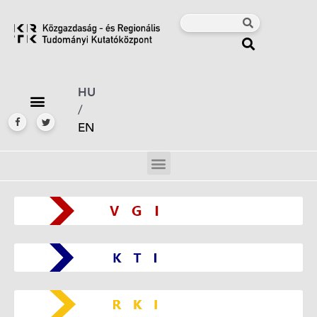
HU
/
EN