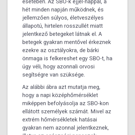
esetében. Az SBO-k éjjel-nappal, a
hét minden napján működnek, és
jellemzően súlyos, életveszélyes
állapotú, hirtelen rosszullét miatt
jelentkező betegeket látnak el. A
betegek gyakran mentővel érkeznek
ezekre az osztályokra, de bárki
önmaga is felkereshet egy SBO-t, ha
úgy véli, hogy azonnali orvosi
segítségre van szüksége.
Az alábbi ábra azt mutatja meg,
hogy a napi középhőmérséklet
miképpen befolyásolja az SBO-kon
ellátott személyek számát. Mivel az
extrém hőmérsékletek hatásai
gyakran nem azonnal jelentkeznek,