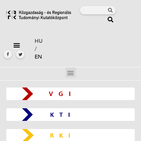
HU
/
EN