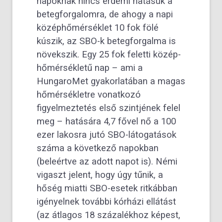
napoknak nincs érdemi hatásuk a
betegforgalomra, de ahogy a napi
középhőmérséklet 10 fok fölé
kúszik, az SBO-k betegforgalma is
növekszik. Egy 25 fok feletti közép-
hőmérsékletű nap – ami a
HungaroMet gyakorlatában a magas
hőmérsékletre vonatkozó
figyelmeztetés első szintjének felel
meg – hatására 4,7 fővel nő a 100
ezer lakosra jutó SBO-látogatások
száma a következő napokban
(beleértve az adott napot is). Némi
vigaszt jelent, hogy úgy tűnik, a
hőség miatti SBO-esetek ritkábban
igényelnek további kórházi ellátást
(az átlagos 18 százalékhoz képest,