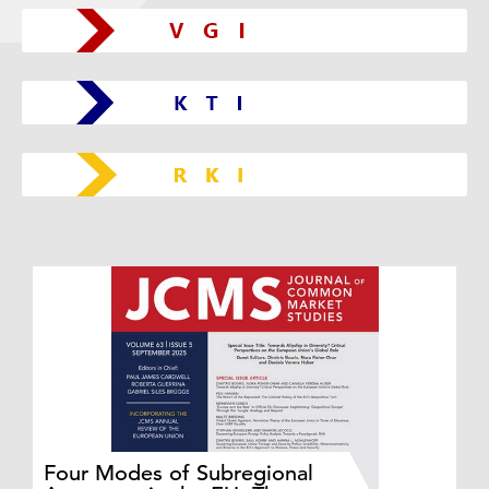
Do
Four Modes of Subregional
of