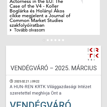
Actorness in the EU: The
ex
Case of the V4 - Koller
an
Boglárka és Holányi Ákos
in
cikke megjelent a Journal of
ph
Common Market Studies
Cs
szakfolyóiratban
sz
Tovább olvasom
VENDÉGVÁRÓ – 2025. MÁRCIUS
2025.02.21. | 09:22
A HUN-REN KRTK Világgazdasági Intézet
szeretettel meghívja Önt a
VENDÉGVÁRÓ