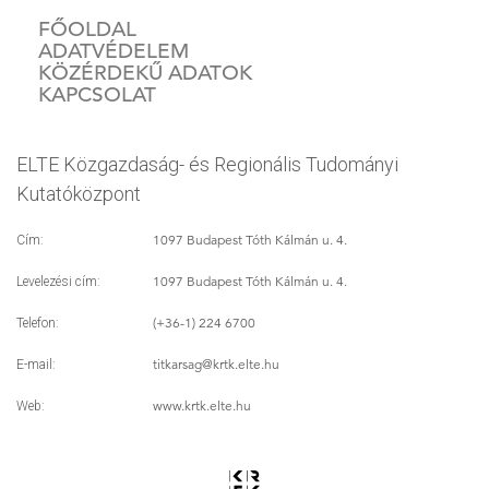
FŐOLDAL
ADATVÉDELEM
KÖZÉRDEKŰ ADATOK
KAPCSOLAT
ELTE Közgazdaság- és Regionális Tudományi
Kutatóközpont
1097 Budapest Tóth Kálmán u. 4.
Cím:
1097 Budapest Tóth Kálmán u. 4.
Levelezési cím:
(+36-1) 224 6700
Telefon:
titkarsag
@krtk.elte.hu
E-mail:
www.krtk.elte.hu
Web: