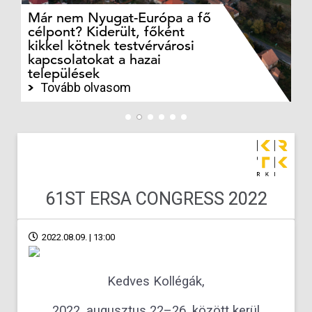
Már nem Nyugat-Európa a fő
Az
célpont? Kiderült, főként
bö
kikkel kötnek testvérvárosi
t
kapcsolatokat a hazai
ku
települések
ny
Tovább olvasom
61ST ERSA CONGRESS 2022
2022.08.09. | 13:00
Kedves Kollégák,
2022. augusztus 22–26. között kerül