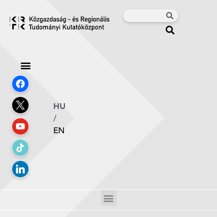
HU
/
EN