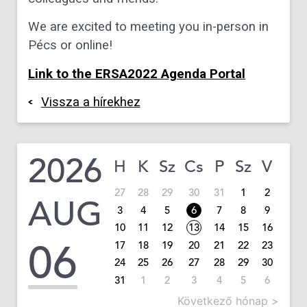
We are excited to meeting you in-person in
Pécs or online!
Link to the ERSA2022 Agenda Portal
Vissza a hírekhez
2026
H
K
Sz
Cs
P
Sz
V
27
28
29
30
31
1
2
AUG
3
4
5
6
7
8
9
10
11
12
13
14
15
16
06
17
18
19
20
21
22
23
24
25
26
27
28
29
30
31
1
2
3
4
5
6
Következő hónap >