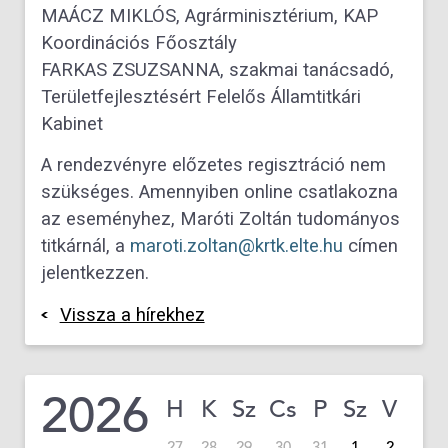
MAÁCZ MIKLÓS, Agrárminisztérium, KAP
Koordinációs Főosztály
FARKAS ZSUZSANNA, szakmai tanácsadó,
Területfejlesztésért Felelős Államtitkári
Kabinet
A rendezvényre előzetes regisztráció nem
szükséges. Amennyiben online csatlakozna
az eseményhez, Maróti Zoltán tudományos
titkárnál, a
maroti.zoltan@krtk.elte.hu
címen
jelentkezzen.
Vissza a hírekhez
2026
H
K
Sz
Cs
P
Sz
V
27
28
29
30
31
1
2