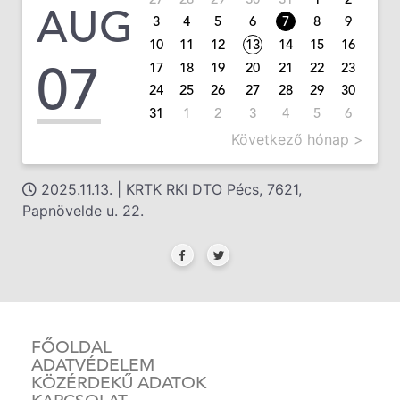
AUG
3
4
5
6
7
8
9
10
11
12
13
14
15
16
07
17
18
19
20
21
22
23
24
25
26
27
28
29
30
31
1
2
3
4
5
6
Következő hónap >
2025.11.13. | KRTK RKI DTO Pécs, 7621,
Papnövelde u. 22.
FŐOLDAL
ADATVÉDELEM
KÖZÉRDEKŰ ADATOK