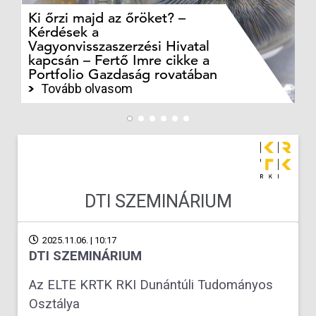
Már nem Nyugat-Európa a fő
célpont? Kiderült, főként
kikkel kötnek testvérvárosi
kapcsolatokat a hazai
települések
Tovább olvasom
DTI SZEMINÁRIUM
2025.11.06. | 10:17
DTI SZEMINÁRIUM
Az ELTE KRTK RKI Dunántúli Tudományos
Osztálya