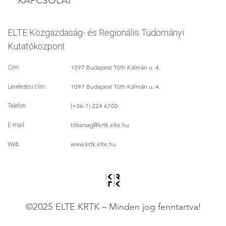
KAPCSOLAT
ELTE Közgazdaság- és Regionális Tudományi
Kutatóközpont
1097 Budapest Tóth Kálmán u. 4.
Cím:
1097 Budapest Tóth Kálmán u. 4.
Levelezési cím:
(+36-1) 224 6700
Telefon:
titkarsag
@krtk.elte.hu
E-mail:
www.krtk.elte.hu
Web:
©2025 ELTE KRTK – Minden jog fenntartva!