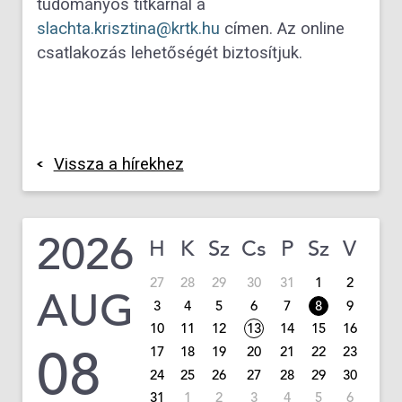
tudományos titkárnál a
slachta.krisztina@krtk.hu
címen. Az online
csatlakozás lehetőségét biztosítjuk.
Vissza a hírekhez
2026
H
K
Sz
Cs
P
Sz
V
27
28
29
30
31
1
2
AUG
3
4
5
6
7
8
9
10
11
12
13
14
15
16
08
17
18
19
20
21
22
23
24
25
26
27
28
29
30
31
1
2
3
4
5
6