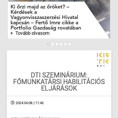
Ki őrzi majd az őröket? –
M
Kérdések a
cé
Vagyonvisszaszerzési Hivatal
ki
kapcsán – Fertő Imre cikke a
ka
Portfolio Gazdaság rovatában
te
Tovább olvasom
DTI SZEMINÁRIUM:
FŐMUNKATÁRSI HABILITÁCIÓS
ELJÁRÁSOK
2024.04.08. | 11:46