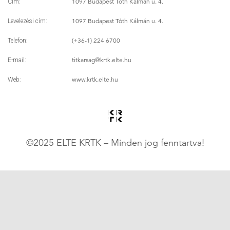
1097 Budapest Tóth Kálmán u. 4.
Cím:
1097 Budapest Tóth Kálmán u. 4.
Levelezési cím:
(+36-1) 224 6700
Telefon:
titkarsag
@krtk.elte.hu
E-mail:
www.krtk.elte.hu
Web:
©2025 ELTE KRTK – Minden jog fenntartva!