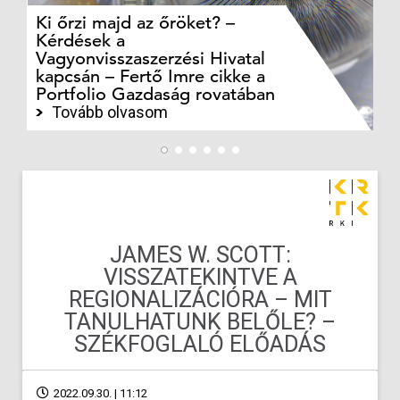
Ki őrzi majd az őröket? –
M
Kérdések a
cé
Vagyonvisszaszerzési Hivatal
ki
kapcsán – Fertő Imre cikke a
ka
Portfolio Gazdaság rovatában
te
Tovább olvasom
JAMES W. SCOTT:
VISSZATEKINTVE A
REGIONALIZÁCIÓRA – MIT
TANULHATUNK BELŐLE? –
SZÉKFOGLALÓ ELŐADÁS
2022.09.30. | 11:12