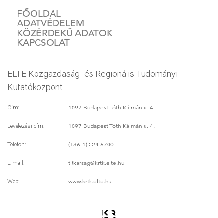
FŐOLDAL
ADATVÉDELEM
KÖZÉRDEKŰ ADATOK
KAPCSOLAT
ELTE Közgazdaság- és Regionális Tudományi
Kutatóközpont
1097 Budapest Tóth Kálmán u. 4.
Cím:
1097 Budapest Tóth Kálmán u. 4.
Levelezési cím:
(+36-1) 224 6700
Telefon:
titkarsag
@krtk.elte.hu
E-mail:
www.krtk.elte.hu
Web: