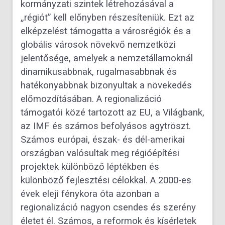
kormányzati szintek létrehozásával a
„régiót” kell előnyben részesíteniük. Ezt az
elképzelést támogatta a városrégiók és a
globális városok növekvő nemzetközi
jelentősége, amelyek a nemzetállamoknál
dinamikusabbnak, rugalmasabbnak és
hatékonyabbnak bizonyultak a növekedés
előmozdításában. A regionalizáció
támogatói közé tartozott az EU, a Világbank,
az IMF és számos befolyásos agytröszt.
Számos európai, észak- és dél-amerikai
országban valósultak meg régióépítési
projektek különböző léptékben és
különböző fejlesztési célokkal. A 2000-es
évek eleji fénykora óta azonban a
regionalizáció nagyon csendes és szerény
életet él. Számos, a reformok és kísérletek