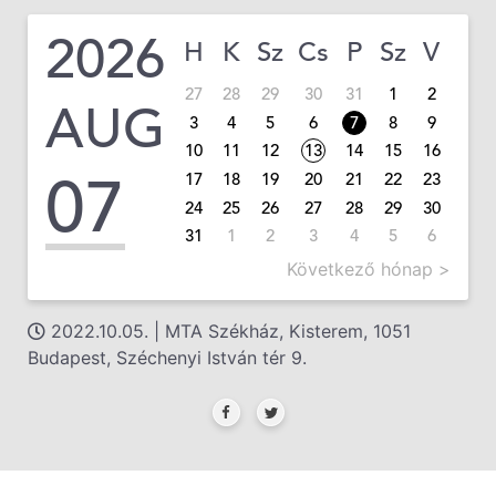
2026
H
K
Sz
Cs
P
Sz
V
27
28
29
30
31
1
2
AUG
3
4
5
6
7
8
9
10
11
12
13
14
15
16
07
17
18
19
20
21
22
23
24
25
26
27
28
29
30
31
1
2
3
4
5
6
Következő hónap >
2022.10.05. | MTA Székház, Kisterem, 1051
Budapest, Széchenyi István tér 9.