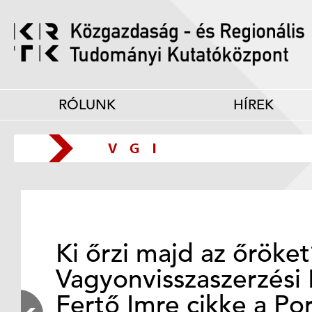
RÓLUNK
HÍREK
Ki őrzi majd az őröke
Vagyonvisszaszerzési 
Fertő Imre cikke a Po