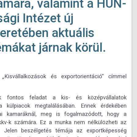
amara, valamint a HUN-
gi Intézet új
retében aktuális
émákat járnak körül.
„Kisvállalkozások és exportorientáció” címmel
k fontos feladat a kis- és középvállalatok
a külpiacok megtalálásában. Ennek érdekében
ai kamaráknál, meg is fogalmazódott, hogy a
 kkv-k számára. Ez a munka nem nélkülözheti az
t. Jelen beszélgetés témája az exportképesség