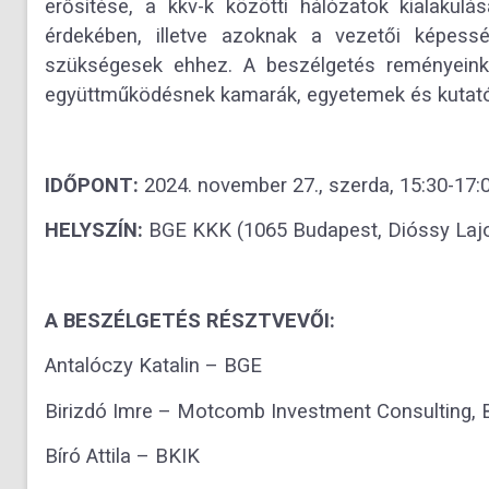
erősítése, a kkv-k közötti hálózatok kialakul
érdekében, illetve azoknak a vezetői képess
szükségesek ehhez. A beszélgetés reményeink 
együttműködésnek kamarák, egyetemek és kutató
IDŐPONT:
2024. november 27., szerda, 15:30-17:
HELYSZÍN:
BGE KKK (1065 Budapest, Dióssy Lajos 
A BESZÉLGETÉS RÉSZTVEVŐI:
Antalóczy Katalin – BGE
Birizdó Imre – Motcomb Investment Consulting,
Bíró Attila – BKIK