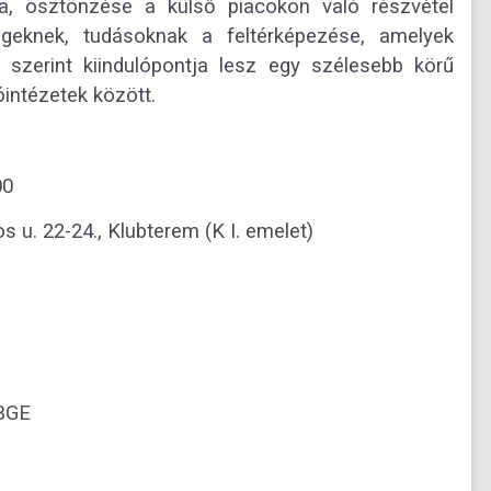
ása, ösztönzése a külső piacokon való részvétel
égeknek, tudásoknak a feltérképezése, amelyek
szerint kiindulópontja lesz egy szélesebb körű
intézetek között.
00
u. 22-24., Klubterem (K I. emelet)
 BGE