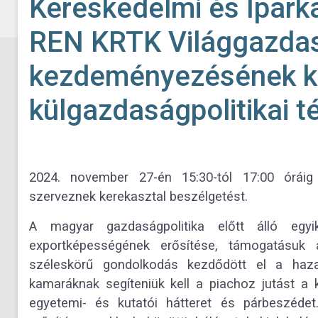
Kereskedelmi és Ipark
REN KRTK Világgazdasá
kezdeményezésének ke
külgazdaságpolitikai t
2024. november 27-én 15:30-tól 17:00 óráig 
szerveznek kerekasztal beszélgetést.
A magyar gazdaságpolitika előtt álló egyi
exportképességének erősítése, támogatásuk 
széleskörű gondolkodás kezdődött el a haz
kamaráknak segíteniük kell a piachoz jutást a
egyetemi- és kutatói hátteret és párbeszéde