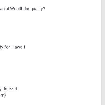
cial Wealth Inequality?
y for Hawai’i
 Intézet
em)