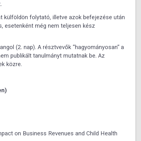
.
 külföldön folytató, illetve azok befejezése után
lis, esetenként még nem teljesen kész
 angol (2. nap). A résztvevők “hagyományosan” a
em publikált tanulmányt mutatnak be. Az
ek közre.
en)
Impact on Business Revenues and Child Health