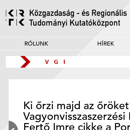
RÓLUNK
HÍREK
Ki őrzi majd az őröke
Vagyonvisszaszerzési 
Fertő Imre cikke a Po