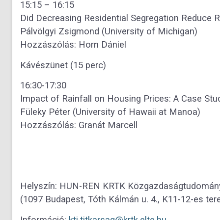
15:15 – 16:15
Did Decreasing Residential Segregation Reduce Ra
Pálvölgyi Zsigmond (University of Michigan)
Hozzászólás: Horn Dániel
Kávészünet (15 perc)
16:30-17:30
Impact of Rainfall on Housing Prices: A Case Stud
Füleky Péter (University of Hawaii at Manoa)
Hozzászólás: Granát Marcell
Helyszín: HUN-REN KRTK Közgazdaságtudományi
(1097 Budapest, Tóth Kálmán u. 4., K11-12-es ter
Információ:
kti.titkarsag@krtk.elte.hu
.