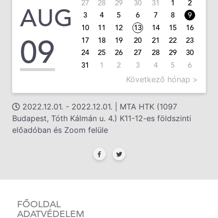
27
28
29
30
31
1
2
AUG
3
4
5
6
7
8
9
10
11
12
13
14
15
16
09
17
18
19
20
21
22
23
24
25
26
27
28
29
30
31
1
2
3
4
5
6
Következő hónap >
2022.12.01. - 2022.12.01. | MTA HTK (1097
Budapest, Tóth Kálmán u. 4.) K11-12-es földszinti
előadóban és Zoom felüle
FŐOLDAL
ADATVÉDELEM