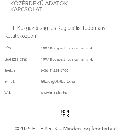
KÖZÉRDEKŰ ADATOK
KAPCSOLAT
ELTE Közgazdaság- és Regionális Tudományi
Kutatóközpont
1097 Budapest Tóth Kálmán u. 4.
Cím:
1097 Budapest Tóth Kálmán u. 4.
Levelezési cím:
(+36-1) 224 6700
Telefon:
titkarsag
@krtk.elte.hu
E-mail:
www.krtk.elte.hu
Web:
©2025 ELTE KRTK – Minden jog fenntartva!