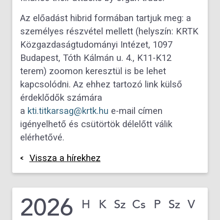
Az előadást hibrid formában tartjuk meg: a
személyes részvétel mellett (helyszín: KRTK
Közgazdaságtudományi Intézet, 1097
Budapest, Tóth Kálmán u. 4., K11-K12
terem) zoomon keresztül is be lehet
kapcsolódni. Az ehhez tartozó link külső
érdeklődők számára
a
kti.titkarsag@krtk.hu
e-mail címen
igényelhető és csütörtök délelőtt válik
elérhetővé.
Vissza a hírekhez
2026
H
K
Sz
Cs
P
Sz
V