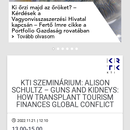
Ki őrzi majd az őröket? –
M
Kérdések a
cé
Vagyonvisszaszerzési Hivatal
ki
kapcsán – Fertő Imre cikke a
ka
Portfolio Gazdaság rovatában
te
Tovább olvasom
KTI SZEMINÁRIUM: ALISON
SCHULTZ – GUNS AND KIDNEYS:
HOW TRANSPLANT TOURISM
FINANCES GLOBAL CONFLICT
2022.11.21. | 12:10
13.00-15.00