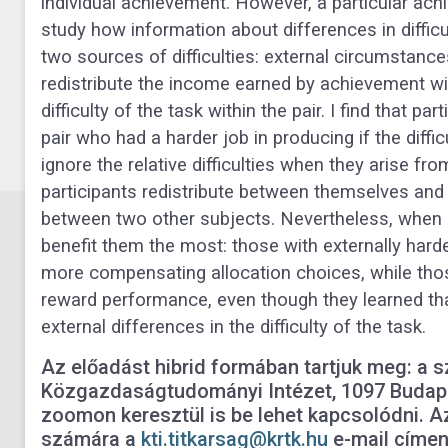
individual achievement. However, a particular achie
study how information about differences in difficul
two sources of difficulties: external circumstances
redistribute the income earned by achievement wit
difficulty of the task within the pair. I find that
pair who had a harder job in producing if the diffi
ignore the relative difficulties when they arise from
participants redistribute between themselves and
between two other subjects. Nevertheless, when i
benefit them the most: those with externally hard
more compensating allocation choices, while those
reward performance, even though they learned th
external differences in the difficulty of the task.
Az előadást hibrid formában tartjuk meg: a s
Közgazdaságtudományi Intézet, 1097 Budapes
zoomon keresztül is be lehet kapcsolódni. Az
számára a
kti.titkarsag@krtk.hu
e-mail címen 