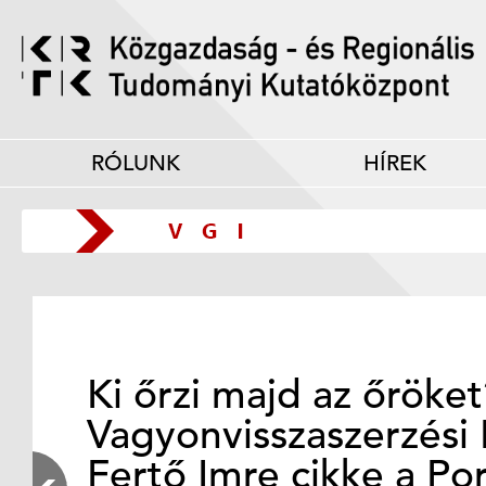
RÓLUNK
HÍREK
Ki őrzi majd az őröke
Vagyonvisszaszerzési 
Fertő Imre cikke a Po