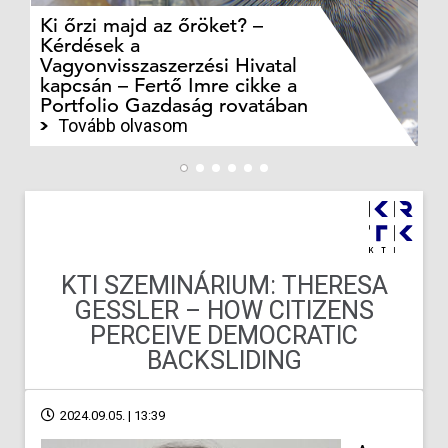
Ki őrzi majd az őröket? –
M
Kérdések a
cé
Vagyonvisszaszerzési Hivatal
ki
kapcsán – Fertő Imre cikke a
ka
Portfolio Gazdaság rovatában
te
Tovább olvasom
KTI SZEMINÁRIUM: THERESA
GESSLER – HOW CITIZENS
PERCEIVE DEMOCRATIC
BACKSLIDING
2024.09.05. | 13:39