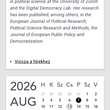
in political science at the University of Zurich
and the Digital Democracy Lab. Her research
has been published, among others, in the
European Journal of Political Research,
Political Science Research and Methods, the
Journal of European Public Policy and
Democratization.
Vissza a hírekhez
2026
H
K
Sz
Cs
P
Sz
V
27
28
29
30
31
1
2
AUG
3
4
5
6
7
8
9
10
11
12
13
14
15
16