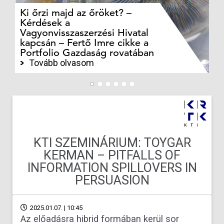
Ki őrzi majd az őröket? –
M
Kérdések a
cé
Vagyonvisszaszerzési Hivatal
ki
kapcsán – Fertő Imre cikke a
ka
Portfolio Gazdaság rovatában
te
Tovább olvasom
KTI SZEMINÁRIUM: TOYGAR
KERMAN – PITFALLS OF
INFORMATION SPILLOVERS IN
PERSUASION
2025.01.07. | 10:45
Az előadásra hibrid formában kerül sor