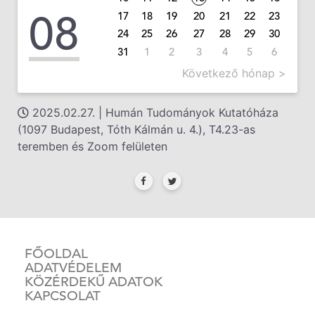
08
17
18
19
20
21
22
23
24
25
26
27
28
29
30
31
1
2
3
4
5
6
Következő hónap >
2025.02.27. | Humán Tudományok Kutatóháza
(1097 Budapest, Tóth Kálmán u. 4.), T4.23-as
teremben és Zoom felületen
FŐOLDAL
ADATVÉDELEM
KÖZÉRDEKŰ ADATOK
KAPCSOLAT