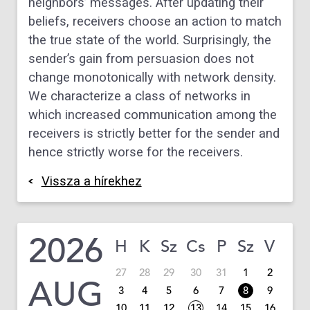
neighbors’ messages. After updating their
beliefs, receivers choose an action to match
the true state of the world. Surprisingly, the
sender’s gain from persuasion does not
change monotonically with network density.
We characterize a class of networks in
which increased communication among the
receivers is strictly better for the sender and
hence strictly worse for the receivers.
Vissza a hírekhez
2026
H
K
Sz
Cs
P
Sz
V
27
28
29
30
31
1
2
AUG
3
4
5
6
7
8
9
10
11
12
13
14
15
16