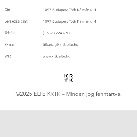
1097 Budapest Tóth Kálmán u. 4.
Cím:
1097 Budapest Tóth Kálmán u. 4.
Levelezési cím:
(+36-1) 224 6700
Telefon:
titkarsag
@krtk.elte.hu
E-mail:
www.krtk.elte.hu
Web:
©2025 ELTE KRTK – Minden jog fenntartva!