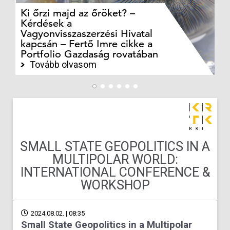
Ki őrzi majd az őröket? –
M
Kérdések a
cé
Vagyonvisszaszerzési Hivatal
ki
kapcsán – Fertő Imre cikke a
ka
Portfolio Gazdaság rovatában
te
Tovább olvasom
SMALL STATE GEOPOLITICS IN A
MULTIPOLAR WORLD:
INTERNATIONAL CONFERENCE &
WORKSHOP
2024.08.02. | 08:35
Small State Geopolitics in a Multipolar