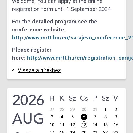
welcome. You can apply at the online
registration form until 1 September 2024.
For the detailed program see the
conference website:
http://www.mrtt.hu/en/sarajevo_conference_2
Please register
here:
http://www.mrtt.hu/en/registration_sar
Vissza a hírekhez
2026
H
K
Sz
Cs
P
Sz
V
27
28
29
30
31
1
2
AUG
3
4
5
6
7
8
9
10
11
12
13
14
15
16
17
18
19
20
21
22
23