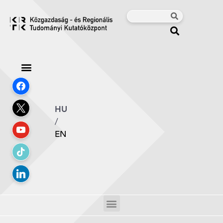
HU
/
EN