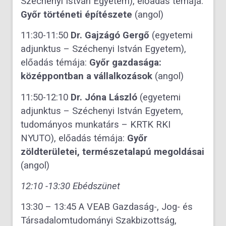
Széchenyi István Egyetem), előadás témája:
Győr történeti építészete
(angol)
11:30-11:50
Dr. Gajzágó Gergő
(egyetemi
adjunktus – Széchenyi István Egyetem),
előadás témája:
Győr gazdasága:
középpontban a vállalkozások
(angol)
11:50-12:10
Dr. Jóna László
(egyetemi
adjunktus – Széchenyi István Egyetem,
tudományos munkatárs – KRTK RKI
NYUTO), előadás témája:
Győr
zöldterületei, természetalapú megoldásai
(angol)
12:10 -13:30 Ebédszünet
13:30 – 13:45 A VEAB Gazdaság-, Jog- és
Társadalomtudományi Szakbizottság,