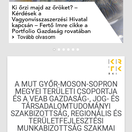
Ki őrzi majd az őröket? –
M
Kérdések a
cé
Vagyonvisszaszerzési Hivatal
ki
kapcsán – Fertő Imre cikke a
ka
Portfolio Gazdaság rovatában
te
Tovább olvasom
A MUT GYŐR-MOSON-SOPRON
MEGYEI TERÜLETI CSOPORTJA
ÉS A VEAB GAZDASÁG-, JOG- ÉS
TÁRSADALOMTUDOMÁNYI
SZAKBIZOTTSÁG, REGIONÁLIS ÉS
TERÜLETFEJLESZTÉSI
MUNKABIZOTTSÁG SZAKMAI