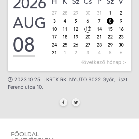
2026
H
K
Sz
Cs
P
Sz
V
27
28
29
30
31
1
2
AUG
3
4
5
6
7
8
9
10
11
12
13
14
15
16
08
17
18
19
20
21
22
23
24
25
26
27
28
29
30
31
1
2
3
4
5
6
Következő hónap >
2023.10.25. | KRTK RKI NYUTO 9022 Győr, Liszt
Ferenc utca 10.
FŐOLDAL