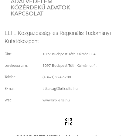
ADATVÉDELEM
KÖZÉRDEKŰ ADATOK
KAPCSOLAT
ELTE Közgazdaság- és Regionális Tudományi
Kutatóközpont
1097 Budapest Tóth Kálmán u. 4.
Cím:
1097 Budapest Tóth Kálmán u. 4.
Levelezési cím:
(+36-1) 224 6700
Telefon:
titkarsag
@krtk.elte.hu
E-mail:
www.krtk.elte.hu
Web: