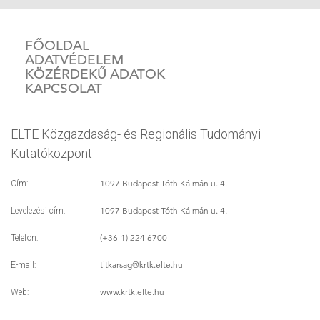
FŐOLDAL
ADATVÉDELEM
KÖZÉRDEKŰ ADATOK
KAPCSOLAT
ELTE Közgazdaság- és Regionális Tudományi
Kutatóközpont
1097 Budapest Tóth Kálmán u. 4.
Cím:
1097 Budapest Tóth Kálmán u. 4.
Levelezési cím:
(+36-1) 224 6700
Telefon:
titkarsag
@krtk.elte.hu
E-mail:
www.krtk.elte.hu
Web: