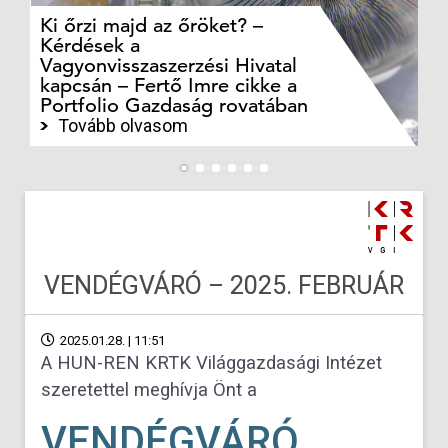
Ki őrzi majd az őröket? –
M
Kérdések a
cé
Vagyonvisszaszerzési Hivatal
ki
kapcsán – Fertő Imre cikke a
ka
Portfolio Gazdaság rovatában
te
Tovább olvasom
VENDÉGVÁRÓ – 2025. FEBRUÁR
2025.01.28. | 11:51
A HUN-REN KRTK Világgazdasági Intézet
szeretettel meghívja Önt a
VENDÉGVÁRÓ