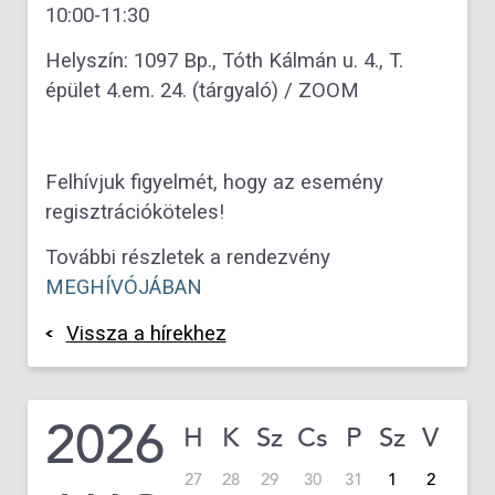
10:00-11:30
Helyszín: 1097 Bp., Tóth Kálmán u. 4., T.
épület 4.em. 24. (tárgyaló) / ZOOM
Felhívjuk figyelmét, hogy az esemény
regisztrációköteles!
További részletek a rendezvény
MEGHÍVÓJÁBAN
Vissza a hírekhez
2026
H
K
Sz
Cs
P
Sz
V
27
28
29
30
31
1
2