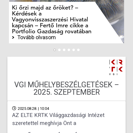
Ki őrzi majd az őröket? –
M
Kérdések a
cé
Vagyonvisszaszerzési Hivatal
ki
kapcsán – Fertő Imre cikke a
ka
Portfolio Gazdaság rovatában
te
Tovább olvasom
VGI MŰHELYBESZÉLGETÉSEK –
2025. SZEPTEMBER
2025.08.28. | 10:04
AZ ELTE KRTK Világgazdasági Intézet
szeretettel meghívja Önt a