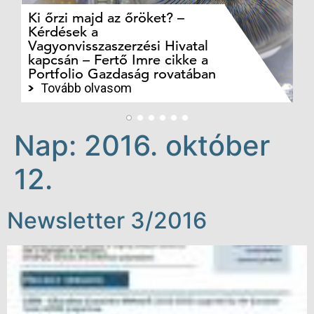
Ki őrzi majd az őröket? –
M
Kérdések a
cé
Vagyonvisszaszerzési Hivatal
ki
kapcsán – Fertő Imre cikke a
ka
Portfolio Gazdaság rovatában
te
Tovább olvasom
Nap:
2016. október
12.
Newsletter 3/2016