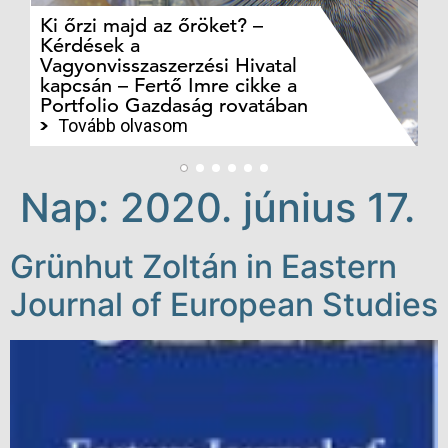
Ki őrzi majd az őröket? –
M
Kérdések a
cé
Vagyonvisszaszerzési Hivatal
ki
kapcsán – Fertő Imre cikke a
ka
Portfolio Gazdaság rovatában
te
Tovább olvasom
Nap:
2020. június 17.
Grünhut Zoltán in Eastern
Journal of European Studies