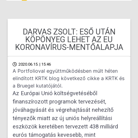
DARVAS ZSOLT: ESŐ UTÁN
KÖPÖNYEG LEHET AZ EU
KORONAVÍRUS-MENTŐALAPJA
2020.06.15. | 15:46
A Portfolioval együttműködésben múlt héten
elindított KRTK blog következő cikke a KRTK és
a Bruegel kutatójától.
Az Európai Unió költségvetéséből
finanszírozott programok tervezését,
jóváhagyását és végrehajtását nehezítő
tényezők miatt az új uniós helyreállítási
eszközök keretében tervezett 438 milliárd
eurós támogatás kevesebb, mint