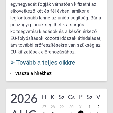
egynegyedét fogják várhatóan kifizetni az
elkövetkező két és fél évben, amikor a
legfontosabb lenne az uniós segítség. Bár a
pénzügyi piacok segíthetik a sürgős
költségvetési kiadások és a későn érkező
EU-folyósítások közötti időszak áthidalását,
ám további erőfeszítésekre van szükség az
EU-kifizetések előrehozásához.
⮚ Tovább a teljes cikkre
Vissza a hírekhez
2026
H
K
Sz
Cs
P
Sz
V
27
28
29
30
31
1
2