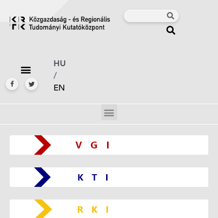
HU
/
EN