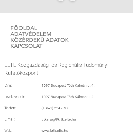
FŐOLDAL
ADATVÉDELEM
KÖZÉRDEKŰ ADATOK
KAPCSOLAT
ELTE Közgazdaság- és Regionális Tudományi
Kutatóközpont
1097 Budapest Tóth Kálmán u. 4.
Cím:
1097 Budapest Tóth Kálmán u. 4.
Levelezési cím:
(+36-1) 224 6700
Telefon:
titkarsag
@krtk.elte.hu
E-mail:
www.krtk.elte.hu
Web: