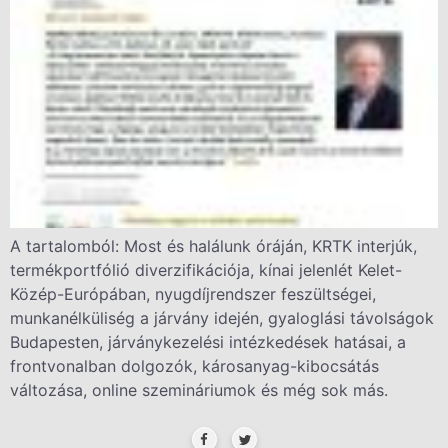
A tartalomból: Most és halálunk óráján, KRTK interjúk,
termékportfólió diverzifikációja, kínai jelenlét Kelet-
Közép-Európában, nyugdíjrendszer feszültségei,
munkanélküliség a járvány idején, gyaloglási távolságok
Budapesten, járványkezelési intézkedések hatásai, a
frontvonalban dolgozók, károsanyag-kibocsátás
változása, online szemináriumok és még sok más.