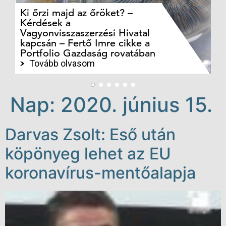
Ki őrzi majd az őröket? –
M
Kérdések a
cé
Vagyonvisszaszerzési Hivatal
ki
kapcsán – Fertő Imre cikke a
ka
Portfolio Gazdaság rovatában
te
Tovább olvasom
Nap:
2020. június 15.
Darvas Zsolt: Eső után
köpönyeg lehet az EU
koronavírus-mentőalapja