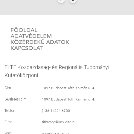
FŐOLDAL
ADATVÉDELEM
KÖZÉRDEKŰ ADATOK
KAPCSOLAT
ELTE Közgazdaság- és Regionális Tudományi
Kutatóközpont
1097 Budapest Tóth Kálmán u. 4.
Cím:
1097 Budapest Tóth Kálmán u. 4.
Levelezési cím:
(+36-1) 224 6700
Telefon:
titkarsag
@krtk.elte.hu
E-mail:
www.krtk.elte.hu
Web: