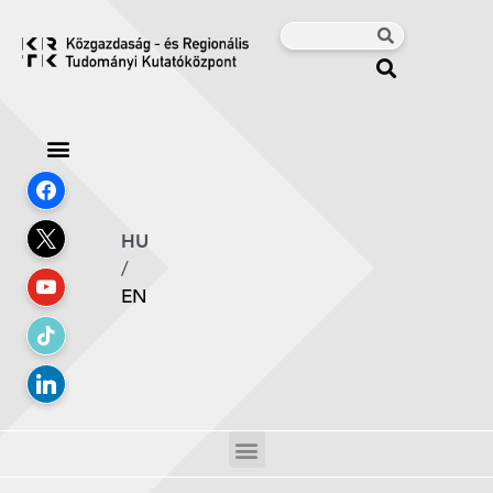
HU
/
EN