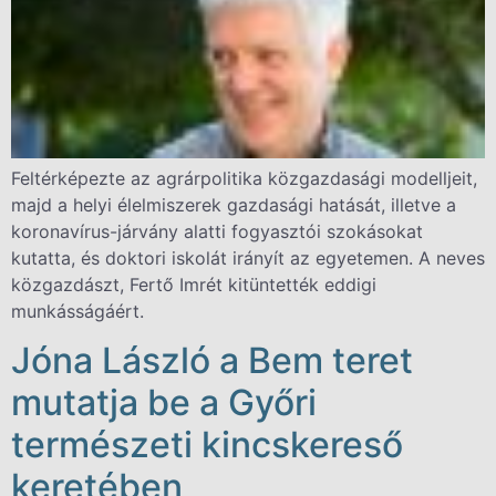
Feltérképezte az agrárpolitika közgazdasági modelljeit,
majd a helyi élelmiszerek gazdasági hatását, illetve a
koronavírus-járvány alatti fogyasztói szokásokat
kutatta, és doktori iskolát irányít az egyetemen. A neves
közgazdászt, Fertő Imrét kitüntették eddigi
munkásságáért.
Jóna László a Bem teret
mutatja be a Győri
természeti kincskereső
keretében