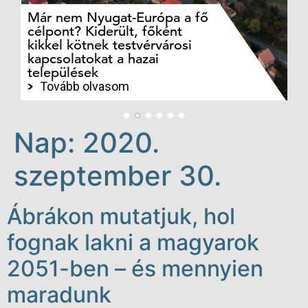
Már nem Nyugat-Európa a fő
Az
célpont? Kiderült, főként
bö
kikkel kötnek testvérvárosi
t
kapcsolatokat a hazai
ku
települések
ny
Tovább olvasom
Nap:
2020.
szeptember 30.
Ábrákon mutatjuk, hol
fognak lakni a magyarok
2051-ben – és mennyien
maradunk