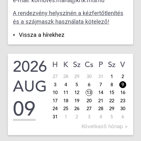
e-mail: komuves.maria@krtk.mta.hu
A rendezvény helyszínén a kézfertőtlenítés
és a szájmaszk használata kötelező!
Vissza a hírekhez
2026
H
K
Sz
Cs
P
Sz
V
27
28
29
30
31
1
2
AUG
3
4
5
6
7
8
9
10
11
12
13
14
15
16
09
17
18
19
20
21
22
23
24
25
26
27
28
29
30
31
1
2
3
4
5
6
Következő hónap >