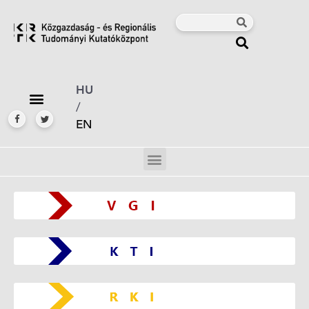
HU
/
EN