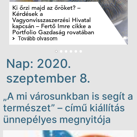
Ki őrzi majd az őröket? –
M
Kérdések a
cé
Vagyonvisszaszerzési Hivatal
ki
kapcsán – Fertő Imre cikke a
ka
Portfolio Gazdaság rovatában
te
Tovább olvasom
Nap:
2020.
szeptember 8.
„A mi városunkban is segít a
természet” – című kiállítás
ünnepélyes megnyitója