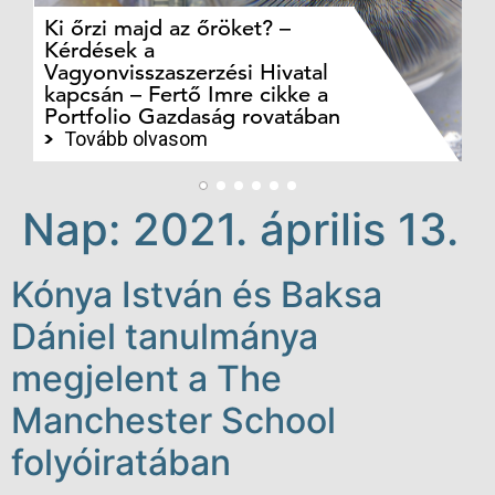
Ki őrzi majd az őröket? –
M
Kérdések a
cé
Vagyonvisszaszerzési Hivatal
ki
kapcsán – Fertő Imre cikke a
ka
Portfolio Gazdaság rovatában
te
Tovább olvasom
Nap:
2021. április 13.
Kónya István és Baksa
Dániel tanulmánya
megjelent a The
Manchester School
folyóiratában