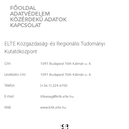
FŐOLDAL
ADATVÉDELEM
KÖZÉRDEKŰ ADATOK
KAPCSOLAT
ELTE Közgazdaság- és Regionális Tudományi
Kutatóközpont
1097 Budapest Tóth Kálmán u. 4.
Cím:
1097 Budapest Tóth Kálmán u. 4.
Levelezési cím:
(+36-1) 224 6700
Telefon:
titkarsag
@krtk.elte.hu
E-mail:
www.krtk.elte.hu
Web: