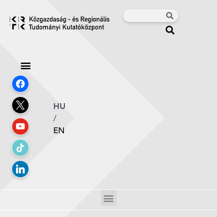
HU
/
EN