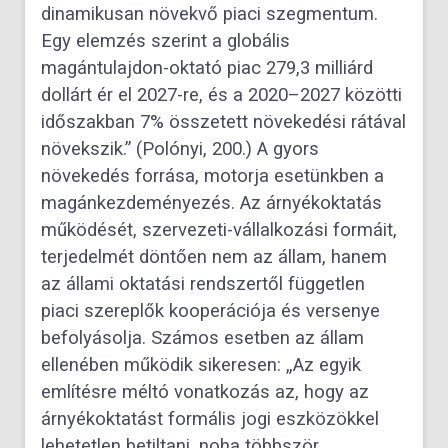
dinamikusan növekvő piaci szegmentum.
Egy elemzés szerint a globális
magántulajdon-oktató piac 279,3 milliárd
dollárt ér el 2027-re, és a 2020–2027 közötti
időszakban 7% összetett növekedési rátával
növekszik.” (Polónyi, 200.) A gyors
növekedés forrása, motorja esetünkben a
magánkezdeményezés. Az árnyékoktatás
működését, szervezeti-vállalkozási formáit,
terjedelmét döntően nem az állam, hanem
az állami oktatási rendszertől független
piaci szereplők kooperációja és versenye
befolyásolja. Számos esetben az állam
ellenében működik sikeresen: „Az egyik
említésre méltó vonatkozás az, hogy az
árnyékoktatást formális jogi eszközökkel
lehetetlen betiltani, noha többször