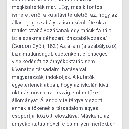
megkísérelték már. …Egy másik fontos
ismeret erről a kutatási területről az, hogy az
állami jogi szabályozáson kívül létezik a
terület szabályozásának egy másik fajtája
is: a szakma céhszerű önszabályozása.”
(Gordon Győri, 182.) Az állam (a szabályozó)
bizalmatlanságát, esetenként ellenséges
viselkedését az árnyékoktatás nem
kívánatos társadalmi hatásaival
magyarázzák, indokolják. A kutatók
egyetértenek abban, hogy az iskolán kívüli
oktatás növeli az ország emberitőke-
állományát. Állandó vita tárgya viszont
ennek a tőkének a társadalom egyes
csoportjai közötti eloszlása. Másként: az
árnyékoktatás növeli-e és milyen mértékben