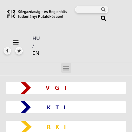
HU
/
EN