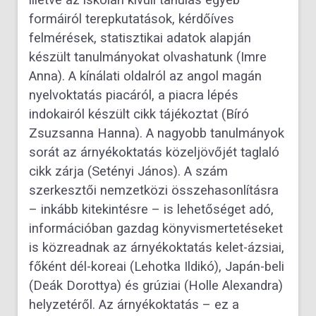
illetve az iskolán kívüli tanulás egyéb
formáiról terepkutatások, kérdőíves
felmérések, statisztikai adatok alapján
készült tanulmányokat olvashatunk (Imre
Anna). A kínálati oldalról az angol magán
nyelvoktatás piacáról, a piacra lépés
indokairól készült cikk tájékoztat (Bíró
Zsuzsanna Hanna). A nagyobb tanulmányok
sorát az árnyékoktatás közeljövőjét taglaló
cikk zárja (Setényi János). A szám
szerkesztői nemzetközi összehasonlításra
– inkább kitekintésre – is lehetőséget adó,
információban gazdag könyvismertetéseket
is közreadnak az árnyékoktatás kelet-ázsiai,
főként dél-koreai (Lehotka Ildikó), Japán-beli
(Deák Dorottya) és grúziai (Holle Alexandra)
helyzetéről. Az árnyékoktatás – ez a