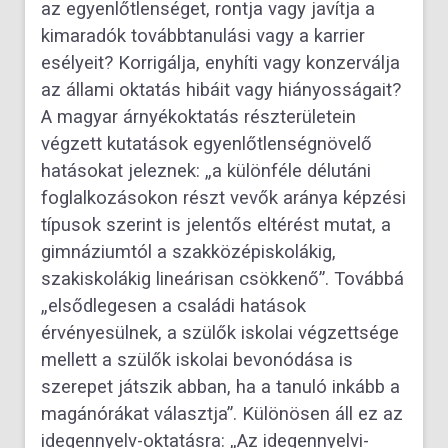
az egyenlőtlenséget, rontja vagy javítja a
kimaradók továbbtanulási vagy a karrier
esélyeit? Korrigálja, enyhíti vagy konzerválja
az állami oktatás hibáit vagy hiányosságait?
A magyar árnyékoktatás részterületein
végzett kutatások egyenlőtlenségnövelő
hatásokat jeleznek: „a különféle délutáni
foglalkozásokon részt vevők aránya képzési
típusok szerint is jelentős eltérést mutat, a
gimnáziumtól a szakközépiskolákig,
szakiskolákig lineárisan csökkenő”. Továbbá
„elsődlegesen a családi hatások
érvényesülnek, a szülők iskolai végzettsége
mellett a szülők iskolai bevonódása is
szerepet játszik abban, ha a tanuló inkább a
magánórákat választja”. Különösen áll ez az
idegennyelv-oktatásra: „Az idegennyelvi-