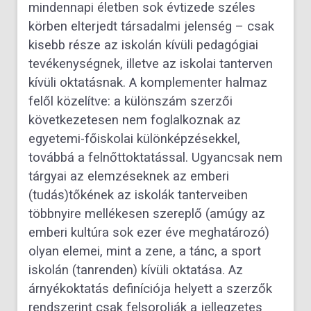
mindennapi életben sok évtizede széles
körben elterjedt társadalmi jelenség – csak
kisebb része az iskolán kívüli pedagógiai
tevékenységnek, illetve az iskolai tanterven
kívüli oktatásnak. A komplementer halmaz
felől közelítve: a különszám szerzői
következetesen nem foglalkoznak az
egyetemi-főiskolai különképzésekkel,
továbbá a felnőttoktatással. Ugyancsak nem
tárgyai az elemzéseknek az emberi
(tudás)tőkének az iskolák tanterveiben
többnyire mellékesen szereplő (amúgy az
emberi kultúra sok ezer éve meghatározó)
olyan elemei, mint a zene, a tánc, a sport
iskolán (tanrenden) kívüli oktatása. Az
árnyékoktatás definíciója helyett a szerzők
rendszerint csak felsorolják a jellegzetes