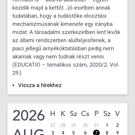
kezelik majd a kettőt. Jó esetben annak
tudatában, hogy a tudástőke elosztási
mechanizmusának kimenete egy irányba
mutat. A társadalmi szerkezetben lent levők
az állami rendszerben alulteljesítenek, a
piaci jellegű árnyékoktatásban pedig nem
akarnak vagy nem tudnak részt venni.
(EDUCATIO – tematikus szám, 2020/2. Vol.
29.)
Vissza a hírekhez
2026
H
K
Sz
Cs
P
Sz
V
27
28
29
30
31
1
2
AUG
3
4
5
6
7
8
9