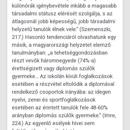
különórák igénybevétele inkább a magasabb
társadalmi státusz elérését szolgálja, s az
átlagosnál jobb képességű, jobb társadalmi
helyzetű tanulók élnek vele.” (Szemenszki,
217.) Hasonló tendenciáról olvashatunk egy
másik, a magyarországi helyzetet elemző
tanulmányban: „a tehetséggondozásban
részt vevők háromnegyede (74%-a)
érettségizett vagy diplomás szülők
gyermeke… Az iskolán kívüli foglalkozások
esetében a részvétel eltolódik a diplomával
rendelkező csoportok irányába: az idegen
nyelvi, zenei és sportfoglalkozások
esetében az érintett tanulók fele 48-60%
arányban diplomás szülők gyermeke.” (Imre,
224.) Az egyenlő esélyek hívei sem