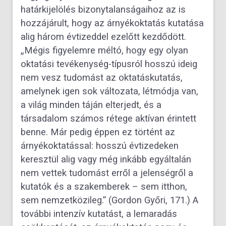
határkijelölés bizonytalanságaihoz az is
hozzájárult, hogy az árnyékoktatás kutatása
alig három évtizeddel ezelőtt kezdődött.
„Mégis figyelemre méltó, hogy egy olyan
oktatási tevékenység-típusról hosszú ideig
nem vesz tudomást az oktatáskutatás,
amelynek igen sok változata, létmódja van,
a világ minden táján elterjedt, és a
társadalom számos rétege aktívan érintett
benne. Már pedig éppen ez történt az
árnyékoktatással: hosszú évtizedeken
keresztül alig vagy még inkább egyáltalán
nem vettek tudomást erről a jelenségről a
kutatók és a szakemberek – sem itthon,
sem nemzetközileg.” (Gordon Győri, 171.) A
további intenzív kutatást, a lemaradás