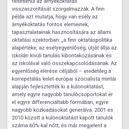
feltétlenül az árnyékoktatás
visszaszorítását szorgalmazzák. A finn
példa azt mutatja, hogy van esély az
árnyékoktatás fontos elemeinek,
tapasztalatainak hasznosítására az állami
oktatási szektorban: „a finn oktatáspolitika
alapértéke, az esélyegyenlőség, útját állja az
iskolán kívüli tanulás kibontakozásának és
az iskolával való összekapcsolódásának. Az
egyenlőség elérése céljából – eredetileg a
korrepetálás kelet-európai szocialista mintái
alapján fejlesztették ki a különoktatást,
amely egyre nagyobb tanulócsoportokat ér
el egyre differenciáltabb formában, egyre
nagyobb közkiadásokat generálva. 2001 és
2010 között a különoktatást kapott tanulók
száma 60%-kal nőtt, és már megjelent a