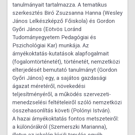
tanulmányait tartalmazza. A tematikus
szerkesztés Biró Zsuzsanna Hanna (Wesley
János Lelkészképző Főiskola) és Gordon
Győri János (Eötvös Loránd
Tudományegyetem Pedagógiai és
Pszichológiai Kar) munkája. Az
árnyékoktatás-kutatások alapfogalmait
(fogalomtörténetét), történetét, nemzetközi
elterjedését bemutató tanulmányt (Gordon
Győri János) egy, a sajátos gazdasági
ágazat méretéről, növekedési
teljesítményéről, a működés szervezeti-
menedzselési feltételeiről szóló nemzetközi
összehasonlítás követi (Polónyi István).
A hazai árnyékoktatás fontos metszeteiről:
a különórákról (Szemerszki Marianna),