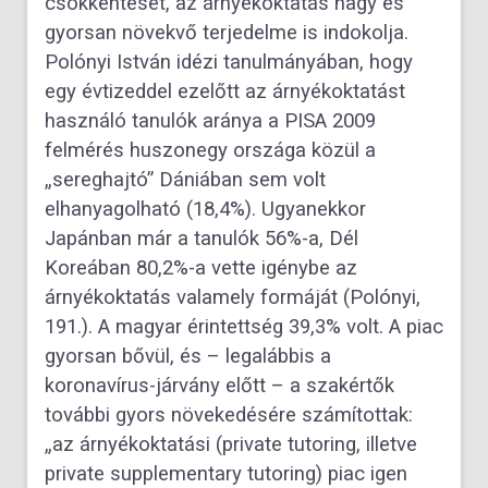
csökkentését, az árnyékoktatás nagy és
gyorsan növekvő terjedelme is indokolja.
Polónyi István idézi tanulmányában, hogy
egy évtizeddel ezelőtt az árnyékoktatást
használó tanulók aránya a PISA 2009
felmérés huszonegy országa közül a
„sereghajtó” Dániában sem volt
elhanyagolható (18,4%). Ugyanekkor
Japánban már a tanulók 56%-a, Dél
Koreában 80,2%-a vette igénybe az
árnyékoktatás valamely formáját (Polónyi,
191.). A magyar érintettség 39,3% volt. A piac
gyorsan bővül, és – legalábbis a
koronavírus-járvány előtt – a szakértők
további gyors növekedésére számítottak:
„az árnyékoktatási (private tutoring, illetve
private supplementary tutoring) piac igen