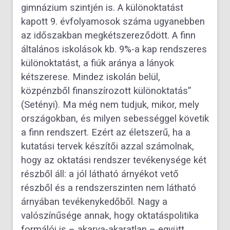
gimnázium szintjén is. A különoktatást
kapott 9. évfolyamosok száma ugyanebben
az időszakban megkétszereződött. A finn
általános iskolások kb. 9%-a kap rendszeres
különoktatást, a fiúk aránya a lányok
kétszerese. Mindez iskolán belül,
közpénzből finanszírozott különoktatás”
(Setényi). Ma még nem tudjuk, mikor, mely
országokban, és milyen sebességgel követik
a finn rendszert. Ezért az életszerű, ha a
kutatási tervek készítői azzal számolnak,
hogy az oktatási rendszer tevékenysége két
részből áll: a jól látható árnyékot vető
részből és a rendszerszinten nem látható
árnyában tevékenykedőből. Nagy a
valószínűsége annak, hogy oktatáspolitika
formálói is – akarva-akaratlan – együtt