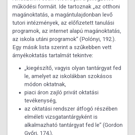
működési formáit. Ide tartoznak „az otthoni
magánoktatás, a magántulajdonban levő
tutori intézmények, az előfizetett tanulási
programok, az internet alapú magánoktatás,
az iskola utáni programok” (Polónyi, 192.).
Egy másik lista szerint a szűkebben vett
árnyékoktatás tartalmát tekintve:
„kiegészítő, vagyis olyan tantárgyat fed
le, amelyet az iskolákban szokásos
módon oktatnak,
piaci áron zajló privát oktatási
tevékenység,
az oktatási rendszer átfogó részében
elméleti vizsgatantárgyként is
alkalmazható tantárgyat fed le” (Gordon
Győri, 174.).