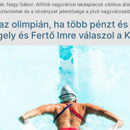
tek: Nagy Gábor: Alföldi nagyvárosi lakáspiacok ciklikus átal
közterületek és a növényzet jelentősége a jövő nagyvárosai
z olimpián, ha több pénzt és
rgely és Fertő Imre válaszol a