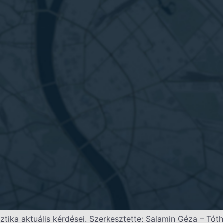
ztika aktuális kérdései. Szerkesztette: Salamin Géza – Tóth