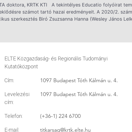
A doktora, KRTK KTI A tekintélyes Educatio folyóirat tem
deklődésre számot tartó hazai eredményeit. A 2020/2. szám
tikus szerkesztés Biró Zsuzsanna Hanna (Wesley János Lel
ELTE Közgazdaság- és Regionális Tudományi
Kutatóközpont
1097 Budapest Tóth Kálmán u. 4.
Cím:
1097 Budapest Tóth Kálmán u. 4.
Levelezési
cím:
(+36-1) 224 6700
Telefon:
titkarsag
@krtk.elte.hu
E-mail: