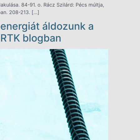
akulása. 84-91. o. Rácz Szilárd: Pécs múltja,
ban. 208-213. […]
 energiát áldozunk a
 KRTK blogban