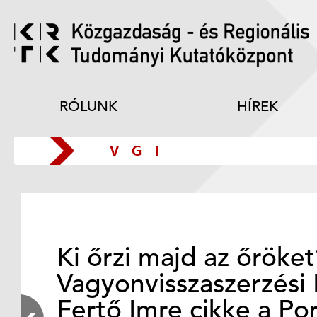
RÓLUNK
HÍREK
Ki őrzi majd az őröke
Vagyonvisszaszerzési 
Fertő Imre cikke a Po