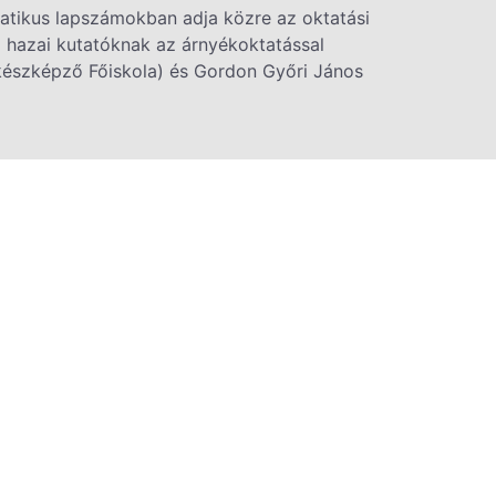
atikus lapszámokban adja közre az oktatási
 hazai kutatóknak az árnyékoktatással
készképző Főiskola) és Gordon Győri János