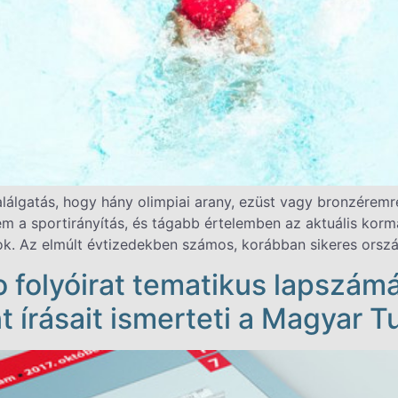
találgatás, hogy hány olimpiai arany, ezüst vagy bronzére
m a sportirányítás, és tágabb értelemben az aktuális kormá
k. Az elmúlt évtizedekben számos, korábban sikeres orsz
o folyóirat tematikus lapszá
 írásait ismerteti a Magyar