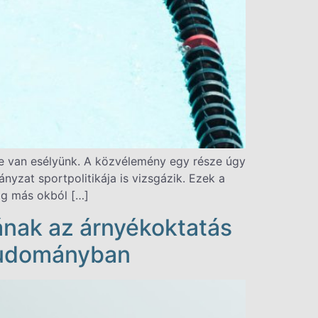
mre van esélyünk. A közvélemény egy része úgy
nyzat sportpolitikája is vizsgázik. Ezek a
ág más okból […]
mának az árnyékoktatás
 Tudományban