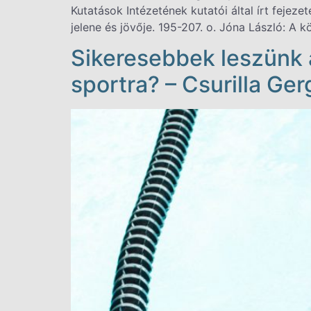
Kutatások Intézetének kutatói által írt fejeze
jelene és jövője. 195-207. o. Jóna László: A 
Sikeresebbek leszünk a
sportra? – Csurilla Ge