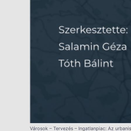
Városok – Tervezés – Ingatlanpiac: Az urbanis