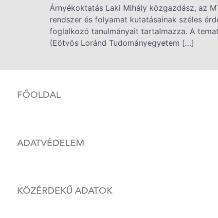
Árnyékoktatás Laki Mihály közgazdász, az MT
rendszer és folyamat kutatásainak széles ér
foglalkozó tanulmányait tartalmazza. A tema
(Eötvös Loránd Tudományegyetem […]
FŐOLDAL
ADATVÉDELEM
KÖZÉRDEKŰ ADATOK