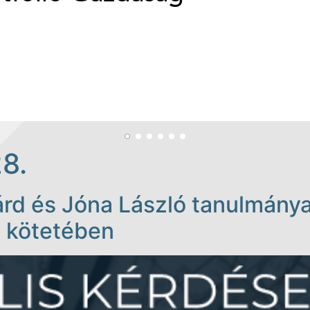
28.
árd és Jóna László tanulmány
g kötetében