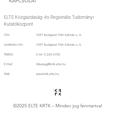
KAPCSOLAT
ELTE Közgazdaság- és Regionális Tudományi
Kutatóközpont
1097 Budapest Tóth Kálmán u. 4.
Cím:
1097 Budapest Tóth Kálmán u. 4.
Levelezési cím:
(+36-1) 224 6700
Telefon:
titkarsag
@krtk.elte.hu
E-mail:
www.krtk.elte.hu
Web:
©2025 ELTE KRTK – Minden jog fenntartva!