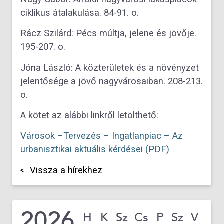
ciklikus átalakulása. 84-91. o.
Rácz Szilárd: Pécs múltja, jelene és jövője.
195-207. o.
Jóna László: A közterületek és a növényzet
jelentősége a jövő nagyvárosaiban. 208-213.
o.
A kötet az alábbi linkről letölthető:
Városok –Tervezés – Ingatlanpiac – Az
urbanisztikai aktuális kérdései (PDF)
Vissza a hírekhez
2026
H
K
Sz
Cs
P
Sz
V