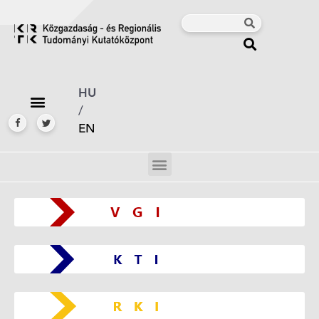
HU
/
EN