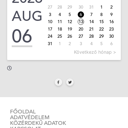
27
28
29
30
31
1
2
AUG
3
4
5
6
7
8
9
10
11
12
13
14
15
16
06
17
18
19
20
21
22
23
24
25
26
27
28
29
30
31
1
2
3
4
5
6
Következő hónap >
FŐOLDAL
ADATVÉDELEM
KÖZÉRDEKŰ ADATOK