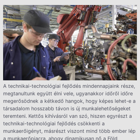
A technikai-technológiai fejlődés mindennapjaink része,
megtanultunk együtt élni vele, ugyanakkor időről időre
megerősödnek a kétkedő hangok, hogy képes lehet-e a
társadalom hosszabb távon is új munkalehetőségeket
teremteni. Kettős kihívásról van szó, hiszen egyrészt a
technikai-technológiai fejlődés csökkenti a
munkaerőigényt, másrészt viszont mind több ember lép
a munkaerőpiacra, ahogy dinamikusan nő a Föld