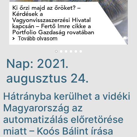
Ki őrzi majd az őröket? –
M
Kérdések a
cé
Vagyonvisszaszerzési Hivatal
ki
kapcsán – Fertő Imre cikke a
ka
Portfolio Gazdaság rovatában
te
Tovább olvasom
Nap:
2021.
augusztus 24.
Hátrányba kerülhet a vidéki
Magyarország az
automatizálás előretörése
miatt – Koós Bálint írása