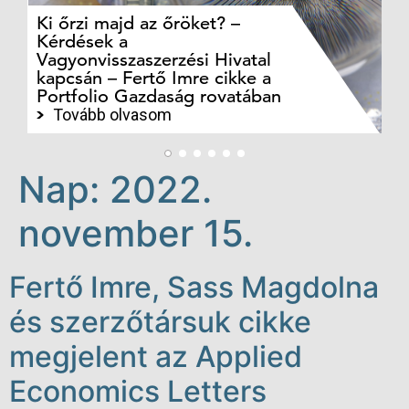
Ki őrzi majd az őröket? –
M
Kérdések a
cé
Vagyonvisszaszerzési Hivatal
ki
kapcsán – Fertő Imre cikke a
ka
Portfolio Gazdaság rovatában
te
Tovább olvasom
Nap:
2022.
november 15.
Fertő Imre, Sass Magdolna
és szerzőtársuk cikke
megjelent az Applied
Economics Letters