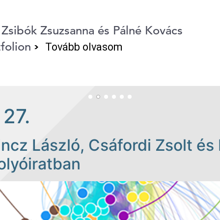
, Zsibók Zsuzsanna és Pálné Kovács
tfolion
Tovább olvasom
 27.
incz László, Csáfordi Zsolt és
olyóiratban