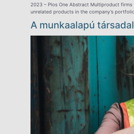
2023 – Plos One Abstract Multiproduct firms of
unrelated products in the company’s portfoli
A munkaalapú társadal