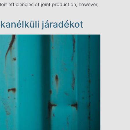
oit efficiencies of joint production; however,
kanélküli járadékot