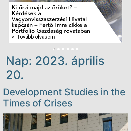
Ki őrzi majd az őröket? –
M
Kérdések a
cé
Vagyonvisszaszerzési Hivatal
ki
kapcsán – Fertő Imre cikke a
ka
Portfolio Gazdaság rovatában
te
Tovább olvasom
Nap:
2023. április
20.
Development Studies in the
Times of Crises