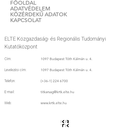
FŐOLDAL
ADATVÉDELEM
KÖZÉRDEKŰ ADATOK
KAPCSOLAT
ELTE Közgazdaság- és Regionális Tudományi
Kutatóközpont
1097 Budapest Tóth Kálmán u. 4.
Cím:
1097 Budapest Tóth Kálmán u. 4.
Levelezési cím:
(+36-1) 224 6700
Telefon:
titkarsag
@krtk.elte.hu
E-mail:
www.krtk.elte.hu
Web: