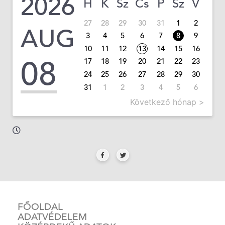
2026
H
K
Sz
Cs
P
Sz
V
27
28
29
30
31
1
2
AUG
3
4
5
6
7
8
9
10
11
12
13
14
15
16
08
17
18
19
20
21
22
23
24
25
26
27
28
29
30
31
1
2
3
4
5
6
Következő hónap >
FŐOLDAL
ADATVÉDELEM