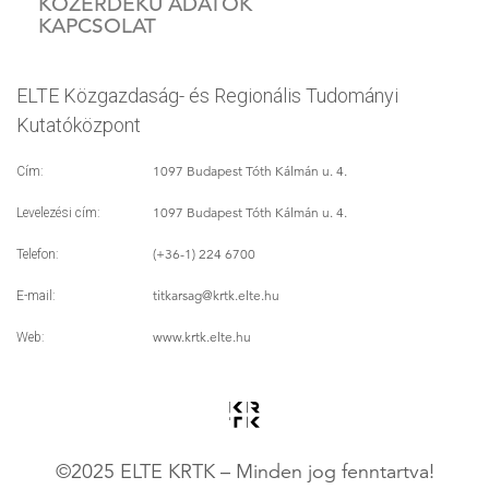
KÖZÉRDEKŰ ADATOK
KAPCSOLAT
ELTE Közgazdaság- és Regionális Tudományi
Kutatóközpont
1097 Budapest Tóth Kálmán u. 4.
Cím:
1097 Budapest Tóth Kálmán u. 4.
Levelezési cím:
(+36-1) 224 6700
Telefon:
titkarsag
@krtk.elte.hu
E-mail:
www.krtk.elte.hu
Web:
©2025 ELTE KRTK – Minden jog fenntartva!