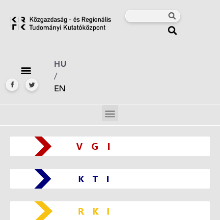
HU
/
EN