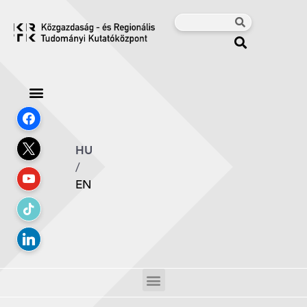
HU
/
EN