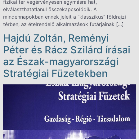
fizikai tér végérvényesen egymásra hat,
elválaszthatatlanul összekapcsolódik. A
mindennapokban ennek jeleit a “klasszikus” földrajzi
térben, az ételrendelő alkalmazások futárjainak […]
Hajdú Zoltán, Reményi
Péter és Rácz Szilárd írásai
az Észak-magyarországi
Stratégiai Füzetekben