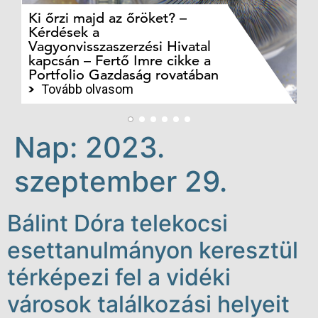
Ki őrzi majd az őröket? –
M
Kérdések a
cé
Vagyonvisszaszerzési Hivatal
ki
kapcsán – Fertő Imre cikke a
ka
Portfolio Gazdaság rovatában
te
Tovább olvasom
Nap:
2023.
szeptember 29.
Bálint Dóra telekocsi
esettanulmányon keresztül
térképezi fel a vidéki
városok találkozási helyeit