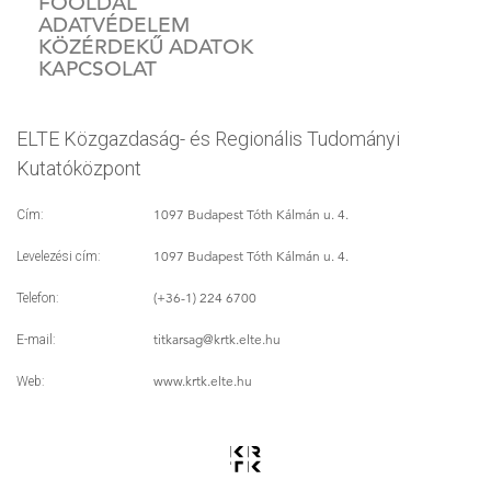
FŐOLDAL
ADATVÉDELEM
KÖZÉRDEKŰ ADATOK
KAPCSOLAT
ELTE Közgazdaság- és Regionális Tudományi
Kutatóközpont
1097 Budapest Tóth Kálmán u. 4.
Cím:
1097 Budapest Tóth Kálmán u. 4.
Levelezési cím:
(+36-1) 224 6700
Telefon:
titkarsag
@krtk.elte.hu
E-mail:
www.krtk.elte.hu
Web: