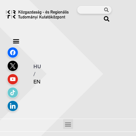
HU
/
EN