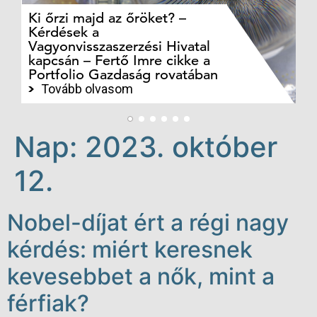
Ki őrzi majd az őröket? –
M
Kérdések a
cé
Vagyonvisszaszerzési Hivatal
ki
kapcsán – Fertő Imre cikke a
ka
Portfolio Gazdaság rovatában
te
Tovább olvasom
Nap:
2023. október
12.
Nobel-díjat ért a régi nagy
kérdés: miért keresnek
kevesebbet a nők, mint a
férfiak?