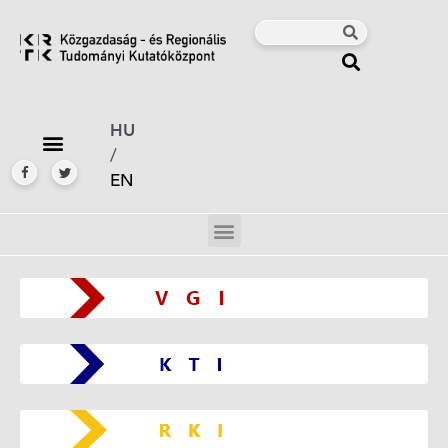
HU
/
EN