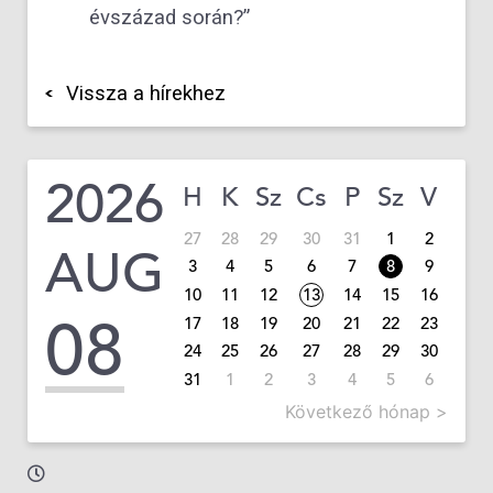
évszázad során?”
Vissza a hírekhez
2026
H
K
Sz
Cs
P
Sz
V
27
28
29
30
31
1
2
AUG
3
4
5
6
7
8
9
10
11
12
13
14
15
16
08
17
18
19
20
21
22
23
24
25
26
27
28
29
30
31
1
2
3
4
5
6
Következő hónap >