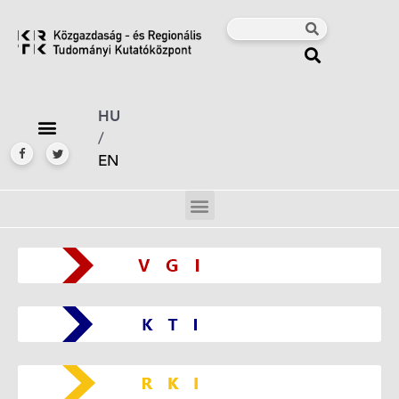
HU
/
EN