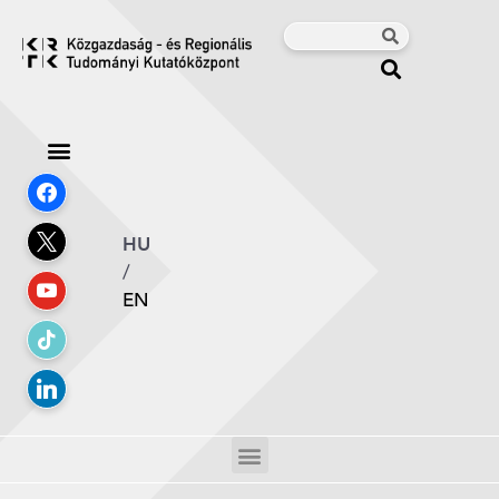
HU
/
EN