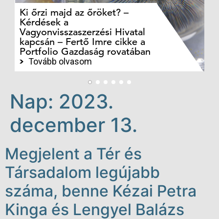
Ki őrzi majd az őröket? –
M
Kérdések a
cé
Vagyonvisszaszerzési Hivatal
ki
kapcsán – Fertő Imre cikke a
ka
Portfolio Gazdaság rovatában
te
Tovább olvasom
Nap:
2023.
december 13.
Megjelent a Tér és
Társadalom legújabb
száma, benne Kézai Petra
Kinga és Lengyel Balázs