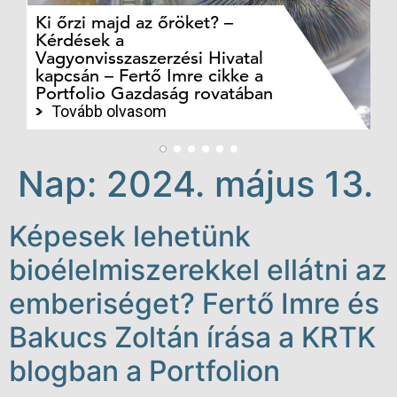
Ki őrzi majd az őröket? –
M
Kérdések a
cé
Vagyonvisszaszerzési Hivatal
ki
kapcsán – Fertő Imre cikke a
ka
Portfolio Gazdaság rovatában
te
Tovább olvasom
Nap:
2024. május 13.
Képesek lehetünk
bioélelmiszerekkel ellátni az
emberiséget? Fertő Imre és
Bakucs Zoltán írása a KRTK
blogban a Portfolion