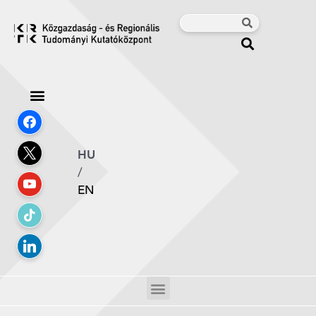
HU
/
EN