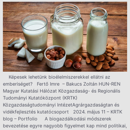
Képesek lehetünk bioélelmiszerekkel ellátni az
emberiséget? Fertő Imre – Bakucs Zoltán HUN-REN
Magyar Kutatási Hálózat Közgazdaság- és Regionális
Tudományi Kutatóközpont (KRTK)
Közgazdaságtudományi IntézetAgrárgazdaságtan és
vidékfejlesztés kutatócsoport 2024. május 11 – KRTK
blog – Portfolio A biogazdálkodási módszerek
bevezetése egyre nagyobb figyelmet kap mind politikai,