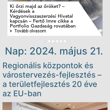
Ki őrzi majd az őröket? –
M
Kérdések a
cé
Vagyonvisszaszerzési Hivatal
ki
kapcsán – Fertő Imre cikke a
ka
Portfolio Gazdaság rovatában
te
Tovább olvasom
Nap:
2024. május 21.
Regionális központok és
várostervezés-fejlesztés –
a területfejlesztés 20 éve
az EU-ban