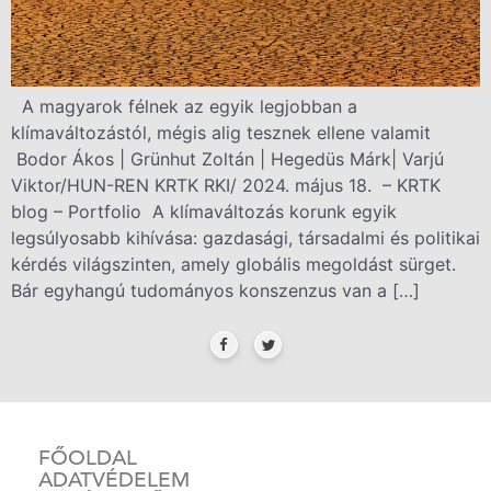
A magyarok félnek az egyik legjobban a
klímaváltozástól, mégis alig tesznek ellene valamit
Bodor Ákos | Grünhut Zoltán | Hegedüs Márk| Varjú
Viktor/HUN-REN KRTK RKI/ 2024. május 18. – KRTK
blog – Portfolio A klímaváltozás korunk egyik
legsúlyosabb kihívása: gazdasági, társadalmi és politikai
kérdés világszinten, amely globális megoldást sürget.
Bár egyhangú tudományos konszenzus van a […]
FŐOLDAL
ADATVÉDELEM