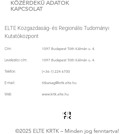
KÖZÉRDEKŰ ADATOK
KAPCSOLAT
ELTE Közgazdaság- és Regionális Tudományi
Kutatóközpont
1097 Budapest Tóth Kálmán u. 4.
Cím:
1097 Budapest Tóth Kálmán u. 4.
Levelezési cím:
(+36-1) 224 6700
Telefon:
titkarsag
@krtk.elte.hu
E-mail:
www.krtk.elte.hu
Web:
©2025 ELTE KRTK – Minden jog fenntartva!