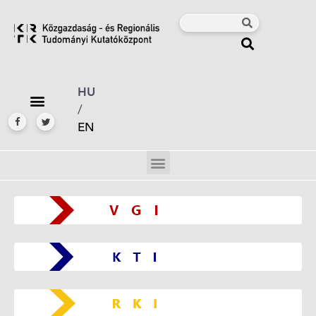
HU
/
EN