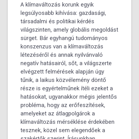
A klímaváltozás korunk egyik
legsúlyosabb kihívása: gazdasági,
társadalmi és politikai kérdés
világszinten, amely globális megoldást
sürget. Bár egyhangú tudományos
konszenzus van a klímaváltozás
létezéséről és annak nyilvánvaló
negatív hatásairól, sőt, a világszerte
elvégzett felmérések alapján úgy
tűnik, a laikus közvélemény döntő
része is egyértelműnek ítéli ezeket a
hatásokat, ugyanakkor mégis jelentős
probléma, hogy az erőfeszítések,
amelyeket az átlagpolgárok a
klímaváltozás mérséklése érdekében
tesznek, közel sem elegendőek a
szakértők szerint. Írásunkban