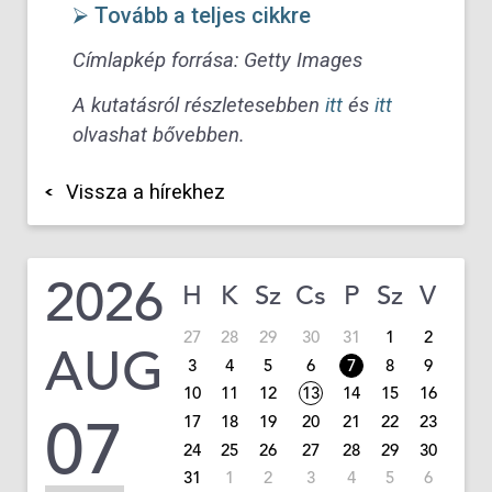
⮚ Tovább a teljes cikkre
Címlapkép forrása:
Getty Images
A kutatásról részletesebben
itt
és
itt
olvashat bővebben.
Vissza a hírekhez
2026
H
K
Sz
Cs
P
Sz
V
27
28
29
30
31
1
2
AUG
3
4
5
6
7
8
9
10
11
12
13
14
15
16
07
17
18
19
20
21
22
23
24
25
26
27
28
29
30
31
1
2
3
4
5
6