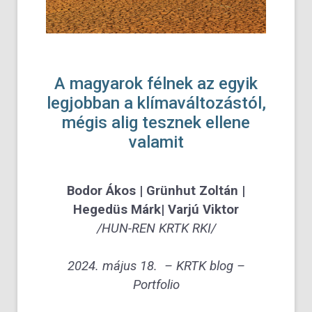
A magyarok félnek az egyik
legjobban a klímaváltozástól,
mégis alig tesznek ellene
valamit
Bodor Ákos | Grünhut Zoltán |
Hegedüs Márk| Varjú Viktor
/HUN-REN KRTK RKI/
2024. május 18. –
KRTK blog –
Portfolio