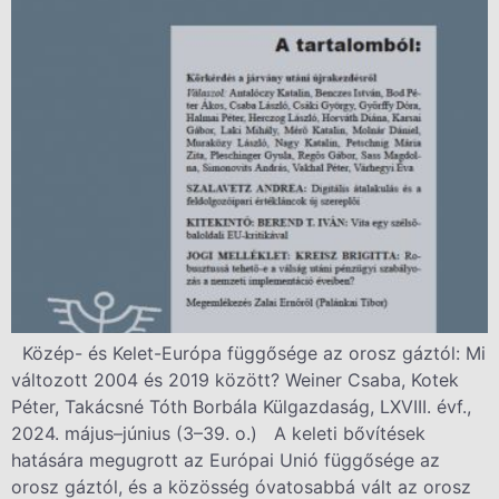
Közép- és Kelet-Európa függősége az orosz gáztól: Mi
változott 2004 és 2019 között? Weiner Csaba, Kotek
Péter, Takácsné Tóth Borbála Külgazdaság, LXVIII. évf.,
2024. május–június (3–39. o.) A keleti bővítések
hatására megugrott az Európai Unió függősége az
orosz gáztól, és a közösség óvatosabbá vált az orosz