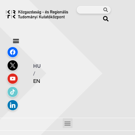
HU
/
EN