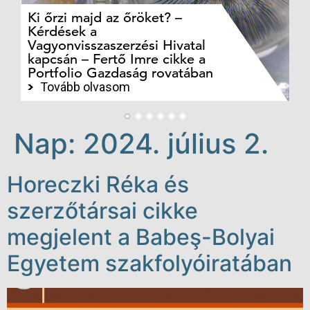
Ki őrzi majd az őröket? –
M
Kérdések a
cé
Vagyonvisszaszerzési Hivatal
ki
kapcsán – Fertő Imre cikke a
ka
Portfolio Gazdaság rovatában
te
Tovább olvasom
Nap:
2024. július 2.
Horeczki Réka és
szerzőtársai cikke
megjelent a Babeş-Bolyai
Egyetem szakfolyóiratában